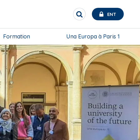
ENT
R
e
c
h
Formation
Una Europa à Paris 1
e
r
c
h
e
r