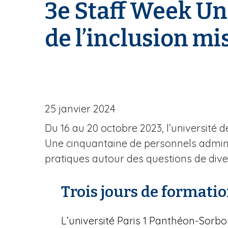
3e Staff Week Una
'
A
r
de l’inclusion mi
i
a
n
e
25 janvier 2024
Du 16 au 20 octobre 2023, l’université 
Une cinquantaine de personnels adminis
pratiques autour des questions de divers
Trois jours de formatio
L’université Paris 1 Panthéon-Sorbo